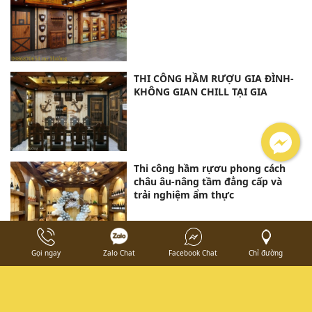
THI CÔNG HẦM RƯỢU GIA ĐÌNH-
KHÔNG GIAN CHILL TẠI GIA
Thi công hầm rựơu phong cách
châu âu-nâng tầm đẳng cấp và
trải nghiệm ẩm thực
Gọi ngay
Zalo Chat
Facebook Chat
Chỉ đường
THI CÔNG HẦM RƯỢU_BẢO TỒN
HƯƠNG VỊ THỜI GIAN