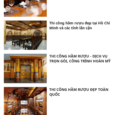
Thi công hầm rượu đẹp tại Hồ Chí
Minh và các tỉnh lân cận
THI CÔNG HẦM RƯỢU - DỊCH VỤ
TRỌN GÓI, CÔNG TRÌNH HOÀN MỸ
THI CÔNG HẦM RƯỢU ĐẸP TOÀN
QUỐC