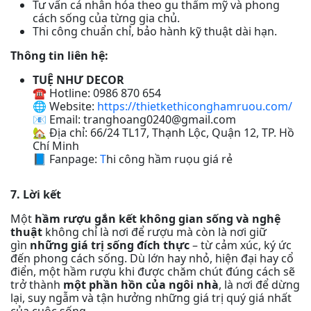
Tư vấn cá nhân hóa theo gu thẩm mỹ và phong
cách sống của từng gia chủ.
Thi công chuẩn chỉ, bảo hành kỹ thuật dài hạn.
Thông tin liên hệ:
TUỆ NHƯ DECOR
☎️ Hotline: 0986 870 654
🌐 Website:
https://thietkethiconghamruou.com/
📧 Email: tranghoang0240@gmail.com
🏡 Địa chỉ: 66/24 TL17, Thạnh Lộc, Quận 12, TP. Hồ
Chí Minh
📘 Fanpage:
T
hi công hầm ruọu giá rẻ
7. Lời kết
Một
hầm rượu gắn kết không gian sống và nghệ
thuật
không chỉ là nơi để rượu mà còn là nơi giữ
gìn
những giá trị sống đích thực
– từ cảm xúc, ký ức
đến phong cách sống. Dù lớn hay nhỏ, hiện đại hay cổ
điển, một hầm rượu khi được chăm chút đúng cách sẽ
trở thành
một phần hồn của ngôi nhà
, là nơi để dừng
lại, suy ngẫm và tận hưởng những giá trị quý giá nhất
của cuộc sống.