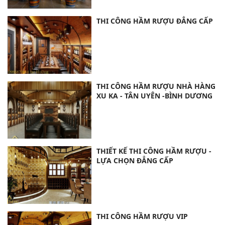
THI CÔNG HẦM RƯỢU ĐẲNG CẤP
THI CÔNG HẦM RƯỢU NHÀ HÀNG
XU KA - TÂN UYÊN -BÌNH DƯƠNG
THIẾT KẾ THI CÔNG HẦM RƯỢU -
LỰA CHỌN ĐẲNG CẤP
THI CÔNG HẦM RƯỢU VIP