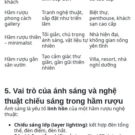
khách
Hầm rượu
Tranh nghệ thuật,
Biệt thự,
phong cách
sắp đặt như triển
penthouse, khách
gallery
lãm
sạn cao cấp
Tối giản, chú trọng
Nhà hiện đại,
Hầm rượu thiền
ánh sáng, vật liệu tự
không gian sống
– minimalist
nhiên
yên tĩnh
Tạo cảm giác thư
Hầm rượu gắn
Villa, resort, nhà
giãn, gần gũi thiên
sân vườn
nghỉ dưỡng
nhiên
5. Vai trò của ánh sáng và nghệ
thuật chiếu sáng trong hầm rượu
sáng là yếu tố
linh hồn
của một hầm rượu nghệ
Ánh
thuật:
Chiếu sáng lớp (layer lighting)
: kết hợp đèn tổng
thể, đèn điểm, đèn hắt.