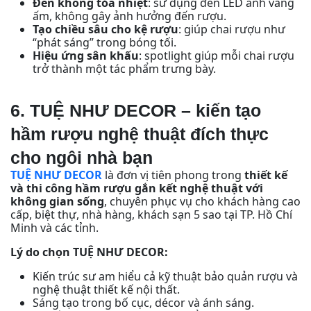
Đèn không tỏa nhiệt
: sử dụng đèn LED ánh vàng
ấm, không gây ảnh hưởng đến rượu.
Tạo chiều sâu cho kệ rượu
: giúp chai rượu như
“phát sáng” trong bóng tối.
Hiệu ứng sân khấu
: spotlight giúp mỗi chai rượu
trở thành một tác phẩm trưng bày.
6. TUỆ NHƯ DECOR – kiến tạo
hầm rượu nghệ thuật đích thực
cho ngôi nhà bạn
TUỆ NHƯ DECOR
là đơn vị tiên phong trong
thiết kế
và thi công hầm rượu gắn kết nghệ thuật với
không gian sống
, chuyên phục vụ cho khách hàng cao
cấp, biệt thự, nhà hàng, khách sạn 5 sao tại TP. Hồ Chí
Minh và các tỉnh.
Lý do chọn TUỆ NHƯ DECOR:
Kiến trúc sư am hiểu cả kỹ thuật bảo quản rượu và
nghệ thuật thiết kế nội thất.
Sáng tạo trong bố cục, décor và ánh sáng.