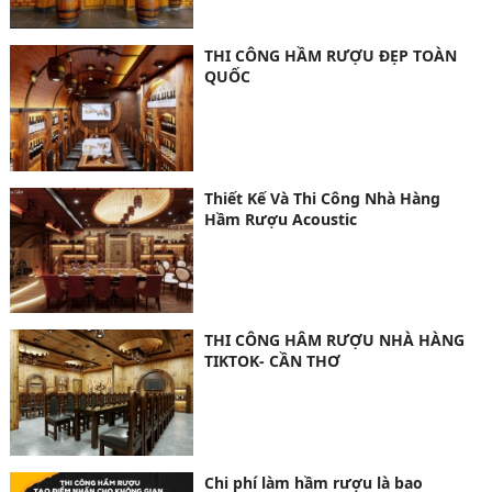
THI CÔNG HẦM RƯỢU ĐẸP TOÀN
QUỐC
Thiết Kế Và Thi Công Nhà Hàng
Hầm Rượu Acoustic
THI CÔNG HÂM RƯỢU NHÀ HÀNG
TIKTOK- CẦN THƠ
Chi phí làm hầm rượu là bao