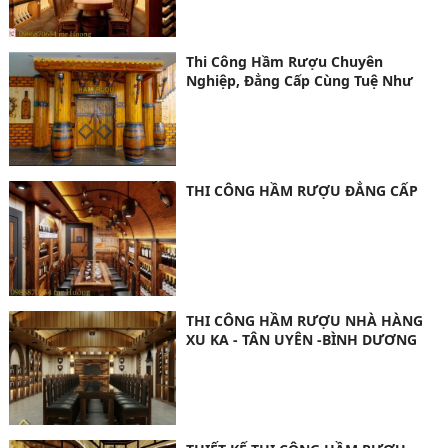
Thi Công Hầm Rượu Chuyên
Nghiệp, Đẳng Cấp Cùng Tuệ Như
THI CÔNG HẦM RƯỢU ĐẲNG CẤP
THI CÔNG HẦM RƯỢU NHÀ HÀNG
XU KA - TÂN UYÊN -BÌNH DƯƠNG