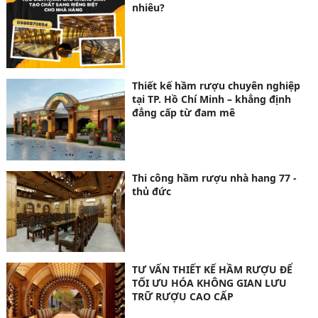
nhiêu?
Thiết kế hầm rượu chuyên nghiệp
tại TP. Hồ Chí Minh – khẳng định
đẳng cấp từ đam mê
Thi công hầm rượu nhà hang 77 -
thủ đức
TƯ VẤN THIẾT KẾ HẦM RƯỢU ĐỂ
TỐI ƯU HÓA KHÔNG GIAN LƯU
TRỮ RƯỢU CAO CẤP