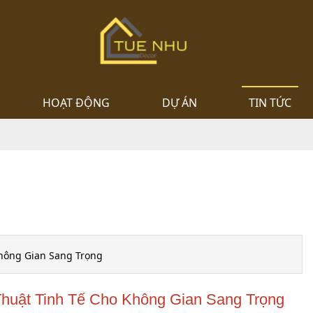
HOẠT ĐỘNG
DỰ ÁN
TIN TỨC
hông Gian Sang Trọng
uật Tinh Tế Cho Không Gian Sang Trọng