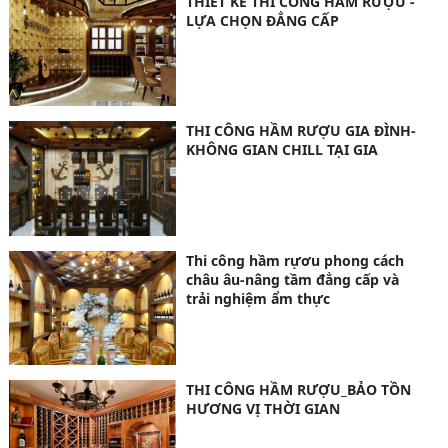
THIẾT KẾ THI CÔNG HẦM RƯỢU -
LỰA CHỌN ĐẲNG CẤP
THI CÔNG HẦM RƯỢU GIA ĐÌNH-
KHÔNG GIAN CHILL TẠI GIA
Thi công hầm rựơu phong cách
châu âu-nâng tầm đẳng cấp và
trải nghiệm ẩm thực
THI CÔNG HẦM RƯỢU_BẢO TỒN
HƯƠNG VỊ THỜI GIAN