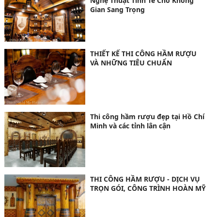
Nghệ Thuật Tinh Tế Cho Không
Gian Sang Trọng
THIẾT KẾ THI CÔNG HẦM RƯỢU
VÀ NHỮNG TIÊU CHUẨN
Thi công hầm rượu đẹp tại Hồ Chí
Minh và các tỉnh lân cận
THI CÔNG HẦM RƯỢU - DỊCH VỤ
TRỌN GÓI, CÔNG TRÌNH HOÀN MỸ