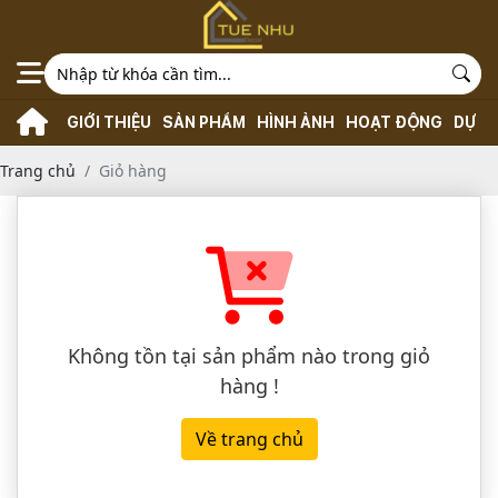
GIỚI THIỆU
SẢN PHẨM
HÌNH ẢNH
HOẠT ĐỘNG
DỰ Á
Trang chủ
Giỏ hàng
Không tồn tại sản phẩm nào trong giỏ
hàng !
Về trang chủ