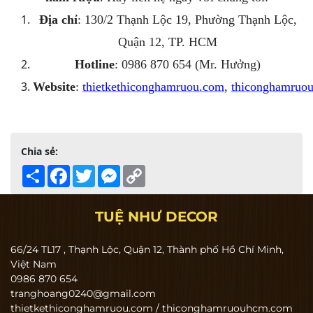
Địa chỉ
: 130/2 Thạnh Lộc 19, Phường Thạnh Lộc,
Quận 12, TP. HCM
Hotline
: 0986 870 654 (Mr. Hưởng)
Website
:
thietkethiconghamruou.com
,
thiconghamruou
Chia sẻ:
Share
Facebook
Twitter
Messenger
Copy
Link
TUỆ NHƯ DECOR
66/24 TL17 , Thạnh Lộc, Quận 12, Thành phố Hồ Chí Minh,
Việt Nam
0986 870 654
tranghoang0240@gmail.com
thietkethiconghamruou.com / thiconghamruouhcm.com