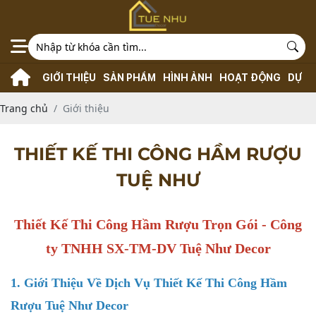
GIỚI THIỆU
SẢN PHẨM
HÌNH ẢNH
HOẠT ĐỘNG
DỰ Á
Trang chủ
Giới thiệu
THIẾT KẾ THI CÔNG HẦM RƯỢU
TUỆ NHƯ
Thiết Kế Thi Công Hầm Rượu Trọn Gói - Công
ty TNHH SX-TM-DV Tuệ Như Decor
1. Giới Thiệu Về Dịch Vụ Thiết Kế Thi Công Hầm
Rượu Tuệ Như Decor