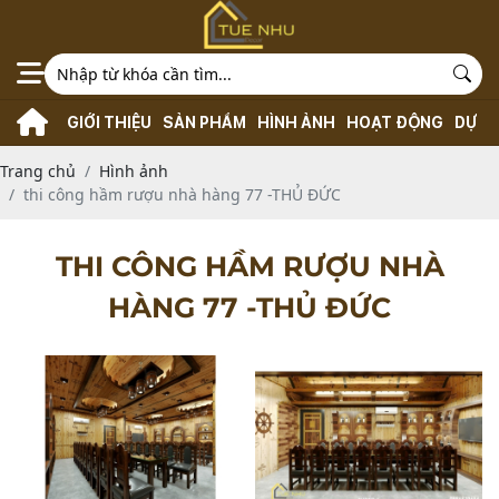
GIỚI THIỆU
SẢN PHẨM
HÌNH ẢNH
HOẠT ĐỘNG
DỰ Á
Trang chủ
Hình ảnh
thi công hầm rượu nhà hàng 77 -THỦ ĐỨC
THI CÔNG HẦM RƯỢU NHÀ
HÀNG 77 -THỦ ĐỨC