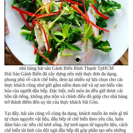
nhà hàng hải sản Gành Biển Bình Thạnh TpHCM
Hải Sản Gành Biển đã xây dựng nên một thực đơn đa dạng,
phong phú về cách chế biến, đem lại nhiều sự lựa chọn cho các
thực khách cũng như gửi gắm niềm đam mê và sự am hiểu văn
hóa của người đầu bếp. Đặc biệt, mỗi món ăn đều giữ được cái
hồn rất riêng, không pha trộn và chính điều đó giúp cho nhà hàng
trở thành điểm đến uy tín của thực khách Sài Gòn.
Tại đây, hải sản cũng vô cùng đa dạng, khách muốn ăn món gì thì
tự chọn nguyên vật liệu, đầu bếp sẽ chế biến theo yêu cầu, luôn
đảm bảo các tiêu chí tươi sống. Sự tươi ngon từ nguyên liệu, cách
chế biến tài tình của đội ngũ đầu bếp đã góp phần tạo nên những