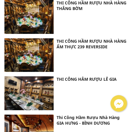
THI CÔNG HẦM RƯỢU NHÀ HÀNG
THẰNG BỜM
THI CÔNG HẦM RƯỢU NHÀ HÀNG
ẨM THỰC 239 REVERSIDE
THI CÔNG HÂM RƯỢU LÊ GIA
Thi Công Hầm Rượu Nhà Hàng
GIA HƯNG - BÌNH DƯƠNG