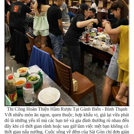
Thi Công Hoàn Thiện Hầm Rượu Tại Gành Biển - Bình Thạnh
Với nhiều món ăn ngon, quen thuộc, hợp khẩu vị, giá lại vừa phải
đó là những yếu tố mà các bạn trẻ và gia đình thường rủ nhau đến
đây khi có thời gian rãnh hoặc sau giờ làm việc mệt bạn không có
thời gian nấu nướng. Cuộc sống về đêm của Sài Gòn chỉ đơn giản