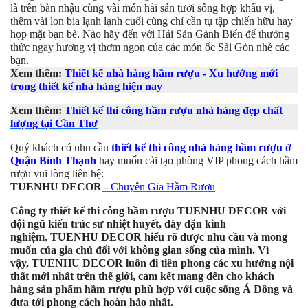
là trên bàn nhậu cùng vài món hải sản tươi sống hợp khẩu vị,
thêm vài lon bia lạnh lạnh cuối cùng chỉ cần tụ tập chiến hữu hay
họp mặt bạn bè. Nào hãy đến với Hải Sản Gành Biển để thưởng
thức ngay hương vị thơm ngon của các món ốc Sài Gòn nhé các
bạn.
Xem thêm:
Thiết kế nhà hàng hầm rượu - Xu hướng mới
trong thiết kế nhà hàng hiện nay
Xem thêm:
Thiết kế thi công hầm rượu nhà hàng đẹp chất
lượng tại Cần Thơ
Quý khách có nhu cầu
thiết kế thi công nhà hàng hầm rượu ở
Quận Bình Thạnh
hay muốn cải tạo phòng VIP phong cách hầm
rượu vui lòng liên hệ:
TUENHU DECOR
- Chuyên Gia Hầm Rượu
Công ty thiết kế thi công hầm rượu TUENHU DECOR với
đội ngũ kiến trúc sư nhiệt huyết, dày dặn kinh
nghiệm, TUENHU DECOR hiểu rõ được nhu cầu và mong
muốn của gia chủ đối với không gian sống của mình. Vì
vậy, TUENHU DECOR luôn đi tiên phong các xu hướng nội
thất mới nhất trên thế giới, cam kết mang đến cho khách
hàng sản phẩm hầm rượu phù hợp với cuộc sống Á Đông và
đưa tới phong cách hoàn hảo nhất.