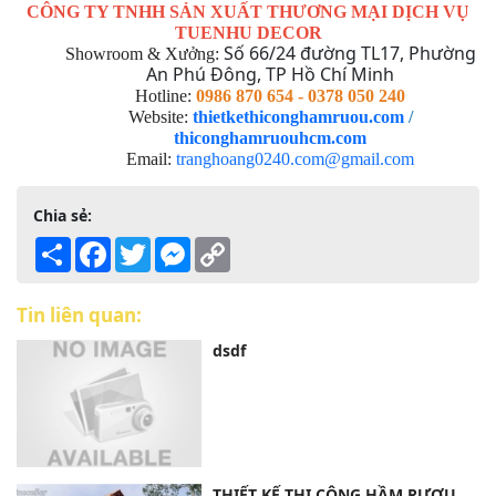
CÔNG TY TNHH SẢN XUẤT THƯƠNG MẠI DỊCH VỤ
TUENHU DECOR
Số 66/24 đường TL17, Phường
Showroom & Xưởng:
An Phú Đông, TP Hồ Chí Minh
Hotline:
0986 870 654 - 0378 050 240
Website:
thietkethiconghamruou.com
/
thiconghamruouhcm.com
Email:
tranghoang0240.com@gmail.com
Chia sẻ:
Share
Facebook
Twitter
Messenger
Copy
Link
Tin liên quan:
dsdf
THIẾT KẾ THI CÔNG HẦM RƯỢU