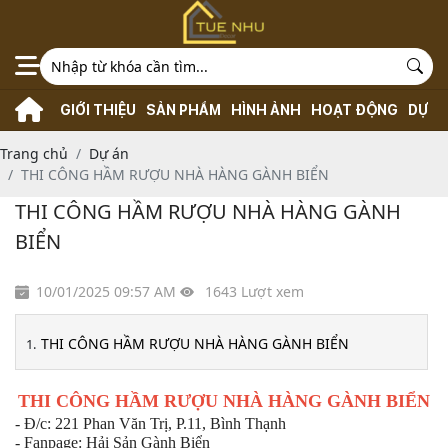
GIỚI THIỆU
SẢN PHẨM
HÌNH ẢNH
HOẠT ĐỘNG
DỰ Á
Trang chủ
Dự án
THI CÔNG HẦM RƯỢU NHÀ HÀNG GÀNH BIỂN
THI CÔNG HẦM RƯỢU NHÀ HÀNG GÀNH
BIỂN
10/01/2025 09:57 AM
1643 Lượt xem
THI CÔNG HẦM RƯỢU NHÀ HÀNG GÀNH BIỂN
THI CÔNG HẦM RƯỢU NHÀ HÀNG GÀNH BIỂN
- Đ/c: 221 Phan Văn Trị, P.11, Bình Thạnh
- Fanpage: Hải Sản Gành Biển