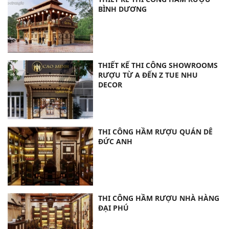
BÌNH DƯƠNG
THIẾT KẾ THI CÔNG SHOWROOMS
RƯỢU TỪ A ĐẾN Z TUE NHU
DECOR
THI CÔNG HẦM RƯỢU QUÁN DÊ
ĐỨC ANH
THI CÔNG HẦM RƯỢU NHÀ HÀNG
ĐẠI PHÚ