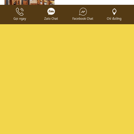
Gọi ngay
Zalo Chat
Facebook Chat
Chỉ đường
THIẾT KẾ VÀ THI CÔNG HẦM
RƯỢU NHÀ HÀNG ĐỨC PHÁT
HOÀNG GIA.
THI CÔNG NHÀ HÀNG HẦM RƯỢU
BQ SEA- NINH BINH
TUỆ NHƯ DECOR
66/24 TL17 , Thạnh Lộc, Quận 12, Thành phố Hồ Chí Minh,
Việt Nam