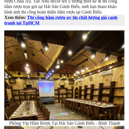
rượu Châu Âu. Tue Nhu decor lên ý tưởng thiết kế & thi công
hầm rượu trọn gói tại Hải Sản Gành Biển, mời bạn tham khảo
hình ảnh thi công hoàn thiện hầm rượu tại Gành Biển.
Xem thêm:
Thi công hầm rượu uy tín chất lượng giá cạnh
tranh tại TpHCM
Phòng Vip Hầm Rượu Tại Hải Sản Gành Biển - Bình Thạnh