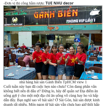
TUE NHU decor
-Đơn vị thi công hầm rượu:
nhà hàng hải sản Gành Biển TpHCM view 1
Cuối tuần này bạn đã cuộc hẹn nào chưa? Còn đang phân vân
không biết nên đi đâu ư? Đừng lo, hãy để quân sư Địa điểm ăn
uống gợi ý cho một một địa chỉ ăn uống vô cùng hay ho và hấp
dẫn đây. Bạn nghĩ sao về hải sản? Ở Sài Gòn, hải sản được kinh
doanh rất nhiều. Món ngon từ hải sản vẫn chưa bao giờ thôi hấp