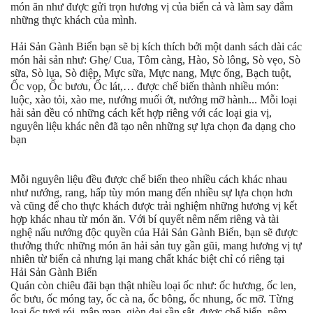
món ăn như được gửi trọn hương vị của biển cả và làm say đắm
những thực khách của mình.
Hải Sản Gành Biển bạn sẽ bị kích thích bởi một danh sách dài các
món hải sản như: Ghẹ/ Cua, Tôm càng, Hào, Sò lông, Sò vẹo, Sò
sữa, Sò lụa, Sò điệp, Mực sữa, Mực nang, Mực ống, Bạch tuột,
Ốc vọp, Ốc bươu, Ốc lát,… được chế biến thành nhiều món:
luộc, xào tỏi, xào me, nướng muối ớt, nướng mỡ hành... Mỗi loại
hải sản đều có những cách kết hợp riêng với các loại gia vị,
nguyên liệu khác nên đã tạo nên những sự lựa chọn đa dạng cho
bạn
Mỗi nguyên liệu đều được chế biến theo nhiều cách khác nhau
như nướng, rang, hấp tùy món mang đến nhiều sự lựa chọn hơn
và cũng để cho thực khách được trải nghiệm những hương vị kết
hợp khác nhau từ món ăn. Với bí quyết nêm nếm riêng và tài
nghệ nấu nướng độc quyền của Hải Sản Gành Biển, bạn sẽ được
thưởng thức những món ăn hải sản tuy gần gũi, mang hương vị tự
nhiên từ biển cả nhưng lại mang chất khác biệt chỉ có riêng tại
Hải Sản Gành Biển
Quán còn chiêu đãi bạn thật nhiều loại ốc như: ốc hương, ốc len,
ốc bưu, ốc móng tay, ốc cà na, ốc bông, ốc nhung, ốc mỡ. Từng
loại ốc tươi rói, mập mạp, giòn dai sần sật, được chế biến, nêm