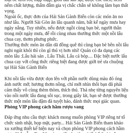
nếm chất lượng, thấm đẫm gia vị chắc chắn sẽ không làm bạn thất
vọng.
Ngoài ốc, thực đơn của Hải Sản Gành Biển còn các món ăn no
như lẩu. Người Sài Gòn ăn lẩu quanh năm, bất kể ngày mưa hay
ngày nắng. Tuy nhiên, nếu được ngồi cùng bạn bè, người thân
trong một ngày mưa, để rồi cùng nhau thưởng thức một nồi lẩu
chua cay, thơm phưng phức.
Thưởng thức món ăn dân dã đồng quê thì cùng bạn bè bên nồi lẩu
nghi ngút khói thì còn gì thú vị hơn nhỉ! Quán có đa dạng các
món lẩu :Lẩu hải sản , Lẩu Thái, Lẩu cá bóp.... Đặc biệt nước lẩu
chua cay với công thức riêng biệt đang được giới trẻ ưa chuộng
tại Hải Sản Gành Biển
Khi nồi lẩu vừa được dọn lên với phần nước dùng màu đỏ óng
ánh nước mỡ, hương thơm nồng, chỉ mới nhìn thôi bạn đã phải
cảm thấy vô cùng thèm thòm, thích thú. Thả nhẹ từng nguyên liệu
vào nồi nước lẩu đang sôi sục, trong giây lát, bạn sẽ được thưởng
thức một món lẩu đậm đà tuyệt hảo, đánh thức mọi giác quan.
Phòng VIP phong cách hầm rượu vang
Đáp ứng nhu cầu thực khách mong muốn phòng VIP riêng tư tổ
chức sinh nhật, họp mặt, party... Hải Sản Gành Biển tham khảo
xu xướng thiết kế hiện nay và chọn phòng VIP phong cách hầm