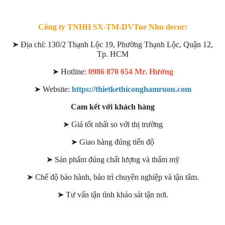
Công ty TNHH SX-TM-DVTue Nhu decor:
➤
Đị
a ch
ỉ
: 130/2 Th
ạ
nh L
ộ
c 19, Ph
ườ
ng Th
ạ
nh L
ộ
c, Qu
ậ
n 12,
Tp. HCM
➤
Hotline:
0986 870 654 Mr. H
ưở
ng
➤
Website:
https://thietkethiconghamruou.com
Cam kết với khách hàng
➤
Gi
á
t
ố
t nh
ấ
t so v
ớ
i th
ị
tr
ườ
ng
➤
Giao h
à
ng
đú
ng ti
ế
n
độ
➤
S
ả
n ph
ẩ
m
đú
ng ch
ấ
t l
ượ
ng v
à
th
ẩ
m m
ỹ
➤
Ch
ế
độ
b
ả
o h
à
nh, b
ả
o tr
ì
chuy
ê
n nghi
ệ
p v
à
t
ậ
n t
â
m.
➤
T
ư
v
ấ
n t
ậ
n t
ì
nh kh
ả
o s
á
t t
ậ
n n
ơ
i.