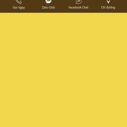
Gọi ngay
Zalo Chat
Facebook Chat
Chỉ đường
THIẾT KẾ VÀ THI CÔNG HẦM
RƯỢU NHÀ HÀNG ĐỨC PHÁT
HOÀNG GIA.
TUỆ NHƯ DECOR
66/24 TL17 , Thạnh Lộc, Quận 12, Thành phố Hồ Chí Minh,
Việt Nam
0986 870 654
tranghoang0240@gmail.com
thietkethiconghamruou.com / thiconghamruouhcm.com
FANPAGE