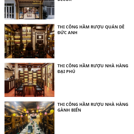
THI CÔNG HẦM RƯỢU QUÁN DÊ
ĐỨC ANH
THI CÔNG HẦM RƯỢU NHÀ HÀNG
ĐẠI PHÚ
THI CÔNG HẦM RƯỢU NHÀ HÀNG
GÀNH BIỂN