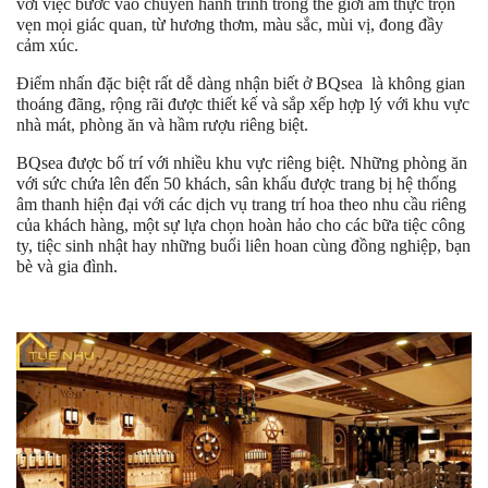
với việc bước vào chuyến hành trình trong thế giới ẩm thực trọn
vẹn mọi giác quan, từ hương thơm, màu sắc, mùi vị, đong đầy
cảm xúc.
Điểm nhấn đặc biệt rất dễ dàng nhận biết ở BQsea là không gian
thoáng đãng, rộng rãi được thiết kế và sắp xếp hợp lý với khu vực
nhà mát, phòng ăn và hầm rượu riêng biệt.
BQsea được bố trí với nhiều khu vực riêng biệt. Những phòng ăn
với sức chứa lên đến 50 khách, sân khấu được trang bị hệ thống
âm thanh hiện đại với các dịch vụ trang trí hoa theo nhu cầu riêng
của khách hàng, một sự lựa chọn hoàn hảo cho các bữa tiệc công
ty, tiệc sinh nhật hay những buổi liên hoan cùng đồng nghiệp, bạn
bè và gia đình.