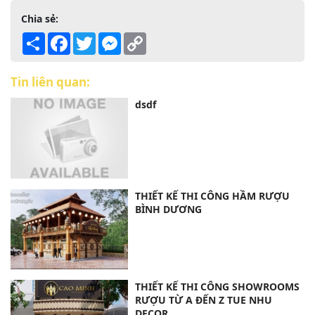
Chia sẻ:
Share
Facebook
Twitter
Messenger
Copy
Link
Tin liên quan:
dsdf
THIẾT KẾ THI CÔNG HẦM RƯỢU
BÌNH DƯƠNG
THIẾT KẾ THI CÔNG SHOWROOMS
RƯỢU TỪ A ĐẾN Z TUE NHU
DECOR