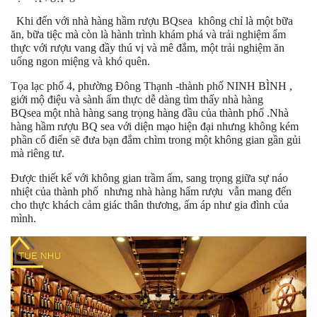
Khi đến với nhà hàng hầm rượu BQsea không chỉ là một bữa
ăn, bữa tiệc mà còn là hành trình khám phá và trải nghiệm ẩm
thực với rượu vang đầy thú vị và mê đắm, một trải nghiệm ăn
uống ngon miệng và khó quên.
Tọa lạc phố 4, phường Đông Thạnh -thành phố NINH BÌNH ,
giới mộ điệu và sành ẩm thực dễ dàng tìm thấy nhà hàng
BQsea một nhà hàng sang trọng hàng đầu của thành phố .Nhà
hàng hầm rượu BQ sea với diện mạo hiện đại nhưng không kém
phần cổ điển sẽ đưa bạn đắm chìm trong một không gian gần gủi
mà riêng tư.
Được thiết kế với không gian trầm ấm, sang trọng giữa sự náo
nhiệt của thành phố nhưng nhà hàng hẩm rượu vẫn mang đến
cho thực khách cảm giác thân thương, ấm áp như gia đình của
mình.