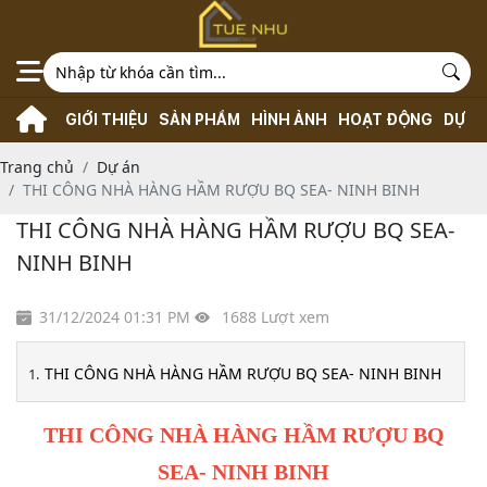
GIỚI THIỆU
SẢN PHẨM
HÌNH ẢNH
HOẠT ĐỘNG
DỰ Á
Trang chủ
Dự án
THI CÔNG NHÀ HÀNG HẦM RƯỢU BQ SEA- NINH BINH
THI CÔNG NHÀ HÀNG HẦM RƯỢU BQ SEA-
NINH BINH
31/12/2024 01:31 PM
1688 Lượt xem
THI CÔNG NHÀ HÀNG HẦM RƯỢU BQ SEA- NINH BINH
THI CÔNG NHÀ HÀNG HẦM RƯỢU BQ
SEA- NINH BINH