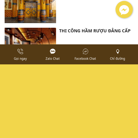
THI CÔNG HẦM RƯỢU ĐẲNG CẤP
Gọi ngay
Zalo Chat
Facebook Chat
Chỉ đường
THI CÔNG HẦM RƯỢU NHÀ HÀNG
XU KA - TÂN UYÊN -BÌNH DƯƠNG
THIẾT KẾ THI CÔNG HẦM RƯỢU -
LỰA CHỌN ĐẲNG CẤP