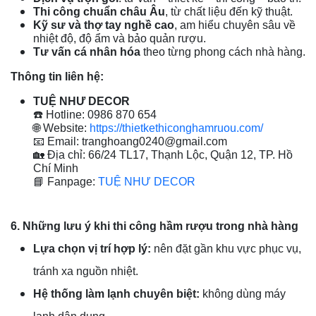
Thi công chuẩn châu Âu
, từ chất liệu đến kỹ thuật.
Kỹ sư và thợ tay nghề cao
, am hiểu chuyên sâu về
nhiệt độ, độ ẩm và bảo quản rượu.
Tư vấn cá nhân hóa
theo từng phong cách nhà hàng.
Thông tin liên hệ:
TUỆ NHƯ DECOR
☎️ Hotline: 0986 870 654
🌐 Website:
https://thietkethiconghamruou.com/
📧 Email: tranghoang0240@gmail.com
🏡 Địa chỉ: 66/24 TL17, Thạnh Lộc, Quận 12, TP. Hồ
Chí Minh
📘 Fanpage:
TUỆ NHƯ DECOR
6. Những lưu ý khi thi công hầm rượu trong nhà hàng
Lựa chọn vị trí hợp lý:
nên đặt gần khu vực phục vụ,
tránh xa nguồn nhiệt.
Hệ thống làm lạnh chuyên biệt:
không dùng máy