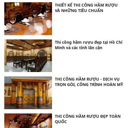
THIẾT KẾ THI CÔNG HẦM RƯỢU
VÀ NHỮNG TIÊU CHUẨN
Thi công hầm rượu đẹp tại Hồ Chí
Minh và các tỉnh lân cận
THI CÔNG HẦM RƯỢU - DỊCH VỤ
TRỌN GÓI, CÔNG TRÌNH HOÀN MỸ
THI CÔNG HẦM RƯỢU ĐẸP TOÀN
QUỐC