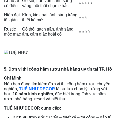
Châu Âu
Gỗ sồi, trần vòm, ánh sáng
⭐⭐⭐⭐⭐
cổ điển
vàng, nội thất chạm khắc
Hiện đại
Kính, kim loại, ánh sáng trắng,
⭐⭐⭐
tối giản
thiết kế mở
Rustic
Gỗ thô, gạch trần, ánh sáng
⭐⭐⭐⭐
mộc mạc
ấm, cảm giác hoài cổ
5. Đơn vị thi công hầm rượu nhà hàng uy tín tại TP. Hồ
Chí Minh
Nếu bạn đang tìm kiếm đơn vị thi công hầm rượu chuyên
nghiệp,
TUỆ NHƯ DECOR
là sự lựa chọn lý tưởng với
hơn
10 năm kinh nghiệm
, đặc biệt trong lĩnh vực hầm
rượu nhà hàng, resort và biệt thự.
TUỆ NHƯ DECOR cung cấp:
Dịch vụ trọn gói
: tư vấn – thiết kế – thi công – bảo trì.