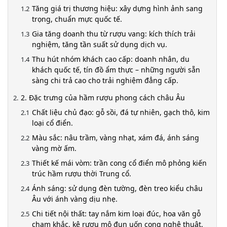
Tăng giá trị thương hiệu: xây dựng hình ảnh sang
trọng, chuẩn mực quốc tế.
Gia tăng doanh thu từ rượu vang: kích thích trải
nghiệm, tăng tần suất sử dụng dịch vụ.
Thu hút nhóm khách cao cấp: doanh nhân, du
khách quốc tế, tín đồ ẩm thực – những người sẵn
sàng chi trả cao cho trải nghiệm đẳng cấp.
2. Đặc trưng của hầm rượu phong cách châu Âu
Chất liệu chủ đạo: gỗ sồi, đá tự nhiên, gạch thô, kim
loại cổ điển.
Màu sắc: nâu trầm, vàng nhạt, xám đá, ánh sáng
vàng mờ ấm.
Thiết kế mái vòm: trần cong cổ điển mô phỏng kiến
trúc hầm rượu thời Trung cổ.
Ánh sáng: sử dụng đèn tường, đèn treo kiểu châu
Âu với ánh vàng dịu nhẹ.
Chi tiết nội thất: tay nắm kim loại đúc, hoa văn gỗ
chạm khắc, kệ rượu mô đun uốn cong nghệ thuật.