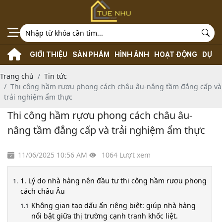
GIỚI THIỆU
SẢN PHẨM
HÌNH ẢNH
HOẠT ĐỘNG
DỰ Á
Trang chủ
Tin tức
Thi công hầm rựơu phong cách châu âu-nâng tầm đẳng cấp và
trải nghiệm ẩm thực
Thi công hầm rựơu phong cách châu âu-
nâng tầm đẳng cấp và trải nghiệm ẩm thực
11/06/2025 10:56 AM
1064 Lượt xem
1. Lý do nhà hàng nên đầu tư thi công hầm rượu phong
cách châu Âu
Không gian tạo dấu ấn riêng biệt: giúp nhà hàng
nổi bật giữa thị trường cạnh tranh khốc liệt.