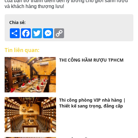
của bạn trở thành điểm đến lý tưởng cho giới sành rượu
và khách hàng thượng lưu!
Chia sẻ:
Share
Facebook
Twitter
Messenger
Copy
Link
Tin liên quan:
THI CÔNG HẦM RƯỢU TPHCM
Thi công phòng VIP nhà hàng |
Thiết kế sang trọng, đẳng cấp